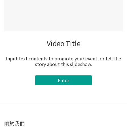
Video Title
Input text contents to promote your event, or tell the
story about this slideshow.
Enter
關於我們‎