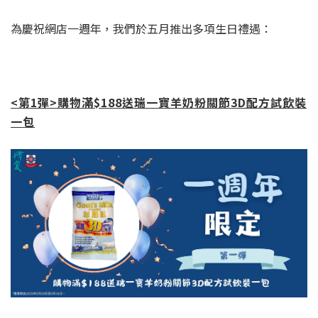
為慶祝網店一週年，我們於五月推出多項生日禮遇：
<第1彈>購物滿$188送瑞一寶羊奶粉關節3D配方試飲裝
一包