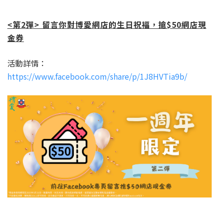
<第2彈> 留言你對博愛網店的生日祝褔，搶$50網店現
金券
活動詳情：
https://www.facebook.com/share/p/1J8HVTia9b/