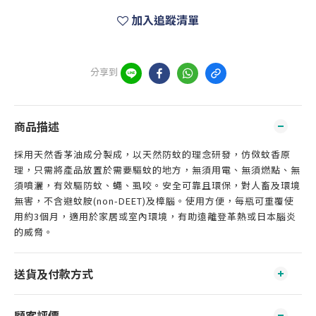
加入追蹤清單
分享到
商品描述
採用天然香茅油成分製成，以天然防蚊的理念研發，仿傚蚊香原
理，只需將產品放置於需要驅蚊的地方，無須用電、無須燃點、無
須噴灑，有效驅防蚊、蠅、虱咬。安全可靠且環保，對人畜及環境
無害，不含避蚊胺(non-DEET)及樟腦。使用方便，每瓶可重覆使
用約3個月，適用於家居或室內環境，有助遠離登革熱或日本腦炎
的威脅。
送貨及付款方式
顧客評價